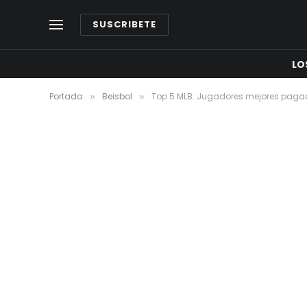
SUSCRIBETE
LO
Portada
Beisbol
Top 5 MLB: Jugadores mejores paga
»
»