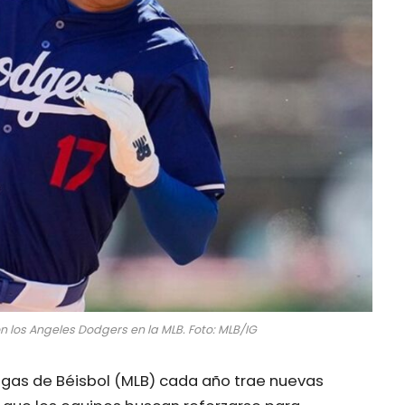
 los Angeles Dodgers en la MLB. Foto: MLB/IG
igas de Béisbol (MLB) cada año trae nuevas