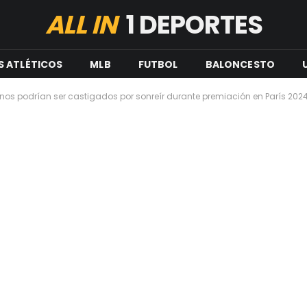
ALL IN
1 DEPORTES
S ATLÉTICOS
MLB
FUTBOL
BALONCESTO
os podrían ser castigados por sonreír durante premiación en París 202