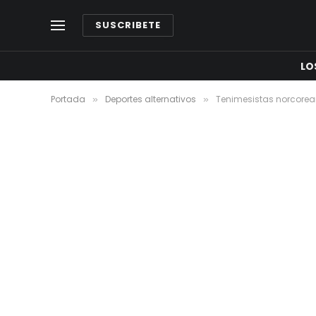
SUSCRIBETE
LO
Portada
Deportes alternativos
Tenimesistas norcorean
»
»