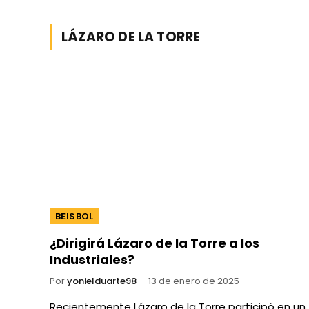
LÁZARO DE LA TORRE
BEISBOL
¿Dirigirá Lázaro de la Torre a los
Industriales?
Por
yonielduarte98
13 de enero de 2025
Recientemente Lázaro de la Torre participó en un