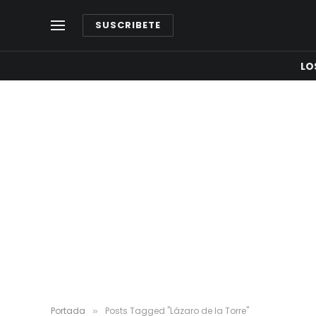
SUSCRIBETE
LO
Portada
Posts Tagged "Lázaro de la Torre"
»