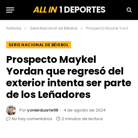
ALL IN
1 DEPORTES
Portada
Serie Nacional de Béisbol
Prospecto Maykel Yordan que regresó del exterior intenta ser parte de los Leñadores
»
»
SERIE NACIONAL DE BÉISBOL
Prospecto Maykel
Yordan que regresó del
exterior intenta ser parte
de los Leñadores
Por
yonielduarte98
4 de agosto de 2024
No hay comentarios
2 minutos de lectura