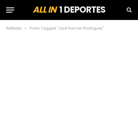
ALL IN
1 DEPORTES
Portada
Posts Tagged "José Ramón Rodríguez"
»