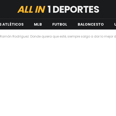
ALL IN
1 DEPORTES
S ATLÉTICOS
MLB
FUTBOL
BALONCESTO
Ramón Rodríguez: Donde quiera que esté, siempre salgo a dar lo mejor 