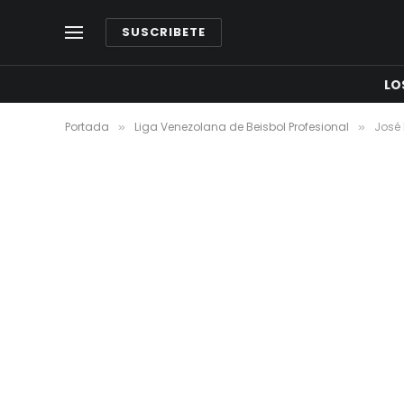
SUSCRIBETE
LO
Portada
Liga Venezolana de Beisbol Profesional
José 
»
»