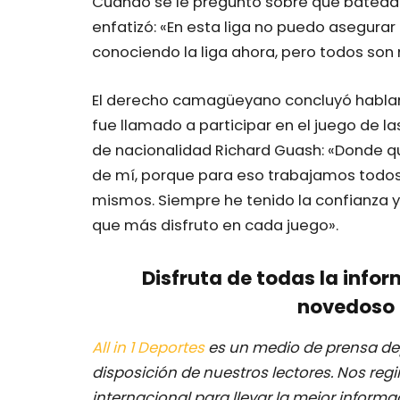
Cuando se le preguntó sobre qué bateador
enfatizó: «En esta liga no puedo asegurar
conociendo la liga ahora, pero todos son
El derecho camagüeyano concluyó habland
fue llamado a participar en el juego de l
de nacionalidad Richard Guash: «Donde qu
de mí, porque para eso trabajamos todos:
mismos. Siempre he tenido la confianza y 
que más disfruto en cada juego».
Disfruta de todas la infor
novedoso 
All in 1 Deportes
es un medio de prensa dep
disposición de nuestros lectores.
Nos regi
internacional para llevar la mejor inform