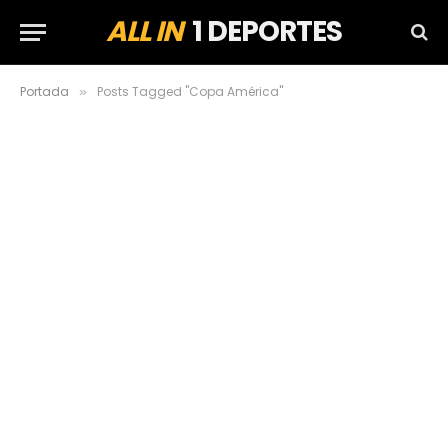
ALL IN
1 DEPORTES
Portada
Posts Tagged "Copa América"
»