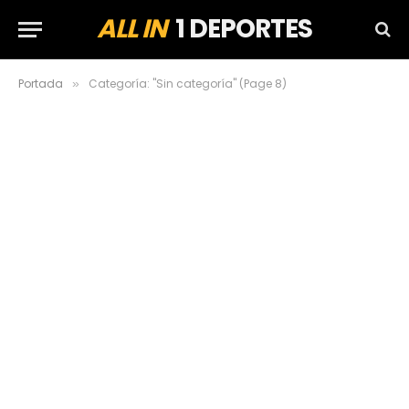
ALL IN
1 DEPORTES
Portada
Categoría: "Sin categoría" (Page 8)
»