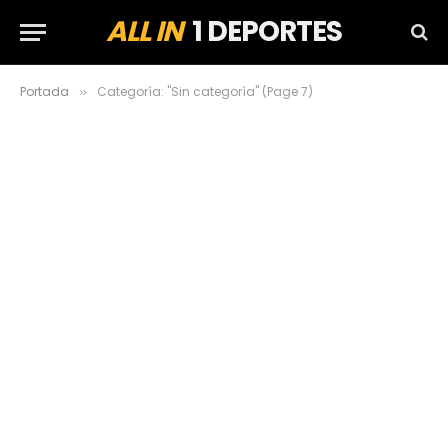
ALL IN
1 DEPORTES
Portada
Categoría: "Sin categoría" (Page 7)
»