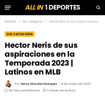
ALL IN
1 DEPORTES
Portada
Sin categoría
Hector Neris de sus aspiraciones en la Temporada 2023 | Latinos en MLB
»
»
SIN CATEGORÍA
Hector Neris de sus
aspiraciones en la
Temporada 2023 |
Latinos en MLB
Por
Henry Morales Marquez
9 de mayo de 2023
No hay comentarios
1 minuto de lectura