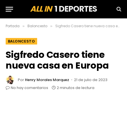
ALL IN
1 DEPORTES
Portada
Baloncesto
Sigfredo Casero tiene nueva casa en Europa
»
»
BALONCESTO
Sigfredo Casero tiene
nueva casa en Europa
Por
Henry Morales Marquez
21 de julio de 2023
No hay comentarios
2 minutos de lectura