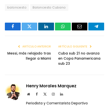
baloncesto
Baloncesto Cubano
Facebook
Twitter
LinkedIn
WhatsApp
Email
Telegr
ARTÍCULO ANTERIOR
ARTÍCULO SIGUIENTE
Messi, más relajado tras
Cuba sub 21 no avanza
llegar a Miami
en Copa Panamericana
sub 23
Henry Morales Marquez
Website
Facebook
X
Instagram
LinkedIn
(Twitter)
Periodista y Comentarista Deportivo