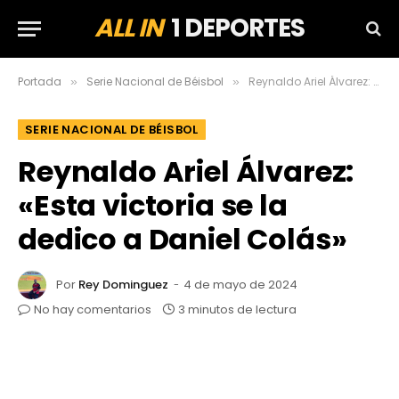
ALL IN
1 DEPORTES
Portada
Serie Nacional de Béisbol
Reynaldo Ariel Álvarez: «Esta victoria se la dedico a Daniel Colás»
»
»
SERIE NACIONAL DE BÉISBOL
Reynaldo Ariel Álvarez:
«Esta victoria se la
dedico a Daniel Colás»
Por
Rey Dominguez
4 de mayo de 2024
No hay comentarios
3 minutos de lectura