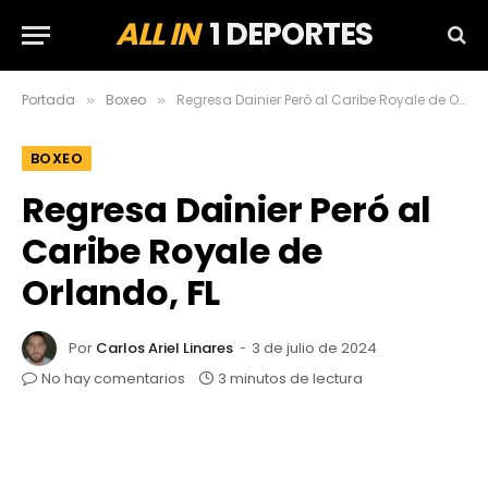
ALL IN
1 DEPORTES
Portada
Boxeo
Regresa Dainier Peró al Caribe Royale de Orlando, FL
»
»
BOXEO
Regresa Dainier Peró al
Caribe Royale de
Orlando, FL
Por
Carlos Ariel Linares
3 de julio de 2024
No hay comentarios
3 minutos de lectura