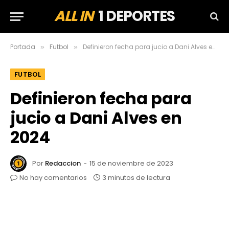
ALL IN
1 DEPORTES
Portada
Futbol
Definieron fecha para jucio a Dani Alves en 2024
»
»
FUTBOL
Definieron fecha para
jucio a Dani Alves en
2024
Por
Redaccion
15 de noviembre de 2023
No hay comentarios
3 minutos de lectura