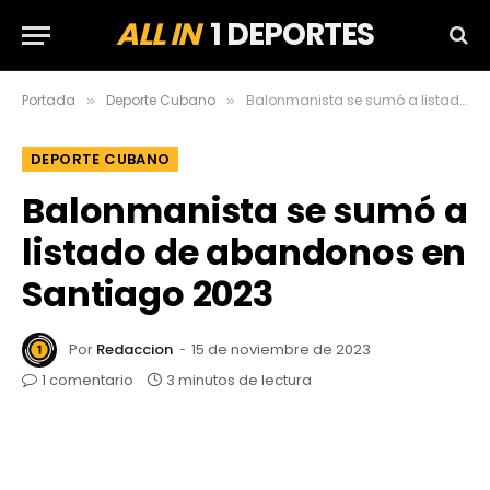
ALL IN
1 DEPORTES
Portada
Deporte Cubano
Balonmanista se sumó a listado de abandonos en Santiago 2023
»
»
DEPORTE CUBANO
Balonmanista se sumó a
listado de abandonos en
Santiago 2023
Por
Redaccion
15 de noviembre de 2023
1 comentario
3 minutos de lectura