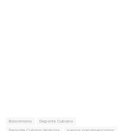
Balonmano
Deporte Cubano
Deporte Cubano Noticias
juegos panamericanos