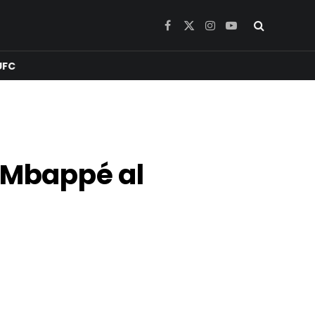
Facebook
X
Instagram
YouTube
(Twitter)
UFC
n Mbappé al