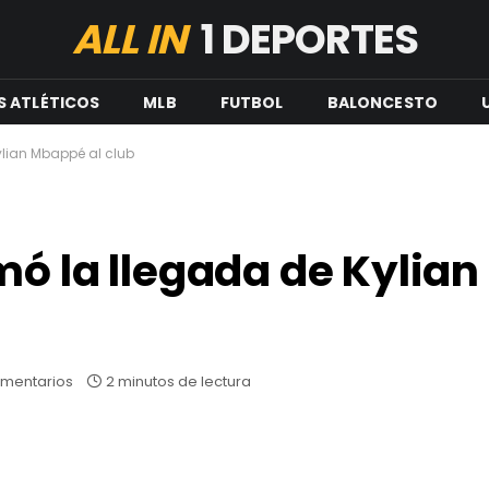
ALL IN
1 DEPORTES
S ATLÉTICOS
MLB
FUTBOL
BALONCESTO
ylian Mbappé al club
mó la llegada de Kylia
omentarios
2 minutos de lectura