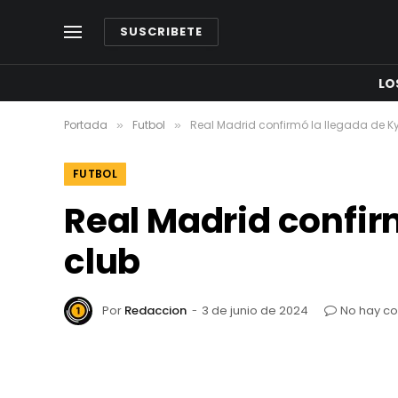
SUSCRIBETE
LO
Portada
Futbol
Real Madrid confirmó la llegada de K
»
»
FUTBOL
Real Madrid confir
club
Por
Redaccion
3 de junio de 2024
No hay c