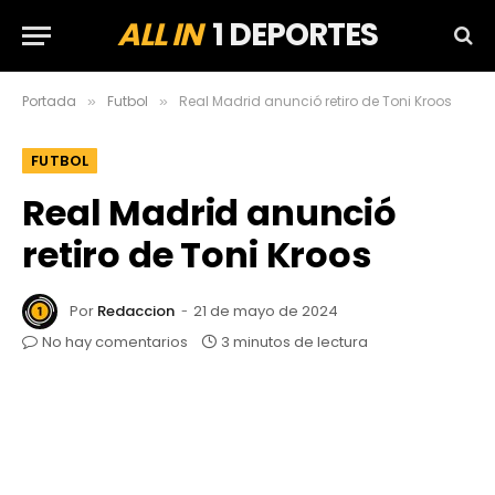
ALL IN
1 DEPORTES
Portada
Futbol
Real Madrid anunció retiro de Toni Kroos
»
»
FUTBOL
Real Madrid anunció
retiro de Toni Kroos
Por
Redaccion
21 de mayo de 2024
No hay comentarios
3 minutos de lectura