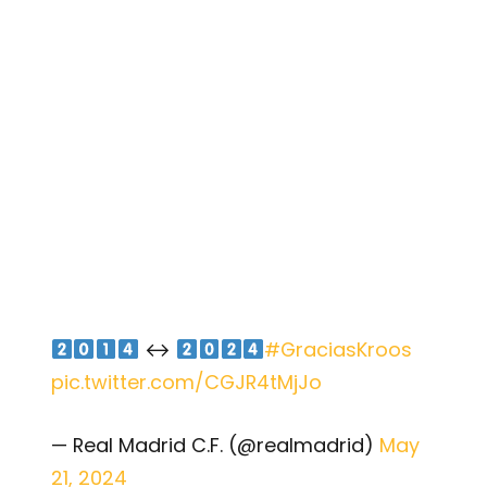
↔️
#GraciasKroos
pic.twitter.com/CGJR4tMjJo
— Real Madrid C.F. (@realmadrid)
May
21, 2024