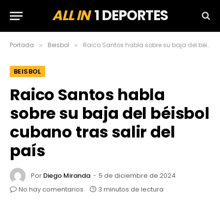
ALL IN
1 DEPORTES
Portada
Beisbol
Raico Santos habla sobre su baja del béisbol cubano tras salir del país
»
»
BEISBOL
Raico Santos habla
sobre su baja del béisbol
cubano tras salir del
país
Por
Diego Miranda
5 de diciembre de 2024
No hay comentarios
3 minutos de lectura