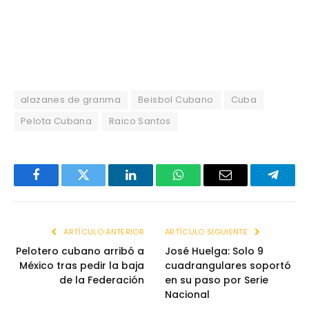
alazanes de granma
Beisbol Cubano
Cuba
Pelota Cubana
Raico Santos
Facebook
Twitter
LinkedIn
WhatsApp
Email
Telegr
ARTÍCULO ANTERIOR
ARTÍCULO SIGUIENTE
Pelotero cubano arribó a
José Huelga: Solo 9
México tras pedir la baja
cuadrangulares soportó
de la Federación
en su paso por Serie
Nacional