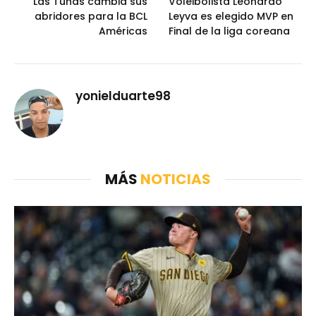
Las Tunas cambia sus
Voleibolista Leonardo
abridores para la BCL
Leyva es elegido MVP en
Américas
Final de la liga coreana
yonielduarte98
MÁS
NOTICIAS