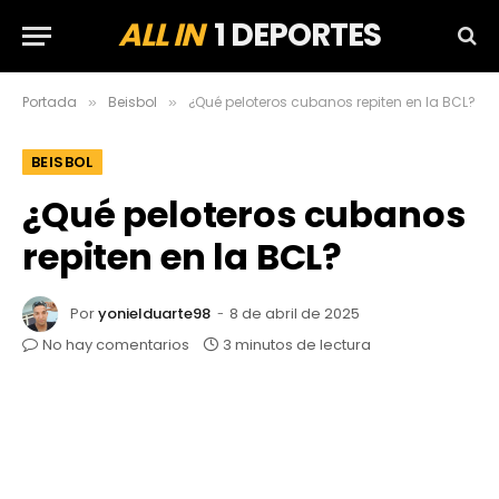
ALL IN
1 DEPORTES
Portada
Beisbol
¿Qué peloteros cubanos repiten en la BCL?
»
»
BEISBOL
¿Qué peloteros cubanos
repiten en la BCL?
Por
yonielduarte98
8 de abril de 2025
No hay comentarios
3 minutos de lectura