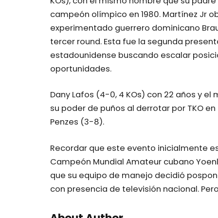
KOs), con el mismo nombre que su padre 
campeón olímpico en 1980. Martínez Jr ob
experimentado guerrero dominicano Brauli
tercer round. Esta fue la segunda present
estadounidense buscando escalar posicio
oportunidades.
Dany Lafos (4-0, 4 KOs) con 22 años y el
su poder de puños al derrotar por TKO en
Penzes (3-8).
Recordar que este evento inicialmente e
Campeón Mundial Amateur cubano Yoenli
que su equipo de manejo decidió pospon
con presencia de televisión nacional. Per
About Author