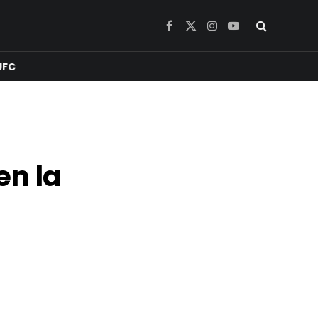
Facebook
X
Instagram
YouTube
(Twitter)
UFC
en la