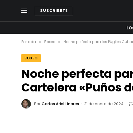
SUSCRIBETE
LO
Portada
Boxeo
Noche perfecta para los Púgiles Cuban
»
»
BOXEO
Noche perfecta par
Cartelera «Puños d
Por
Carlos Ariel Linares
21 de enero de 2024