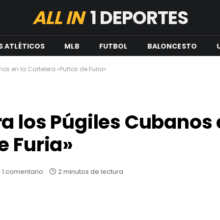
ALL IN
1 DEPORTES
S ATLÉTICOS
MLB
FUTBOL
BALONCESTO
os en la Cartelera «Puños de Furia»
a los Púgiles Cubanos 
e Furia»
1 comentario
2 minutos de lectura