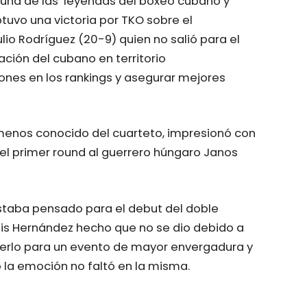
una de las
leyendas del boxeo cubano y
tuvo una victoria por TKO sobre el
o Rodríguez (20-9) quien no salió para el
ación del cubano en territorio
nes en los rankings y asegurar mejores
 menos conocido del cuarteto, impresionó con
 el primer round al guerrero húngaro Janos
staba pensado para el debut del doble
s Hernández hecho que no se dio debido a
erlo para un evento de mayor envergadura y
o la emoción no faltó en la misma.