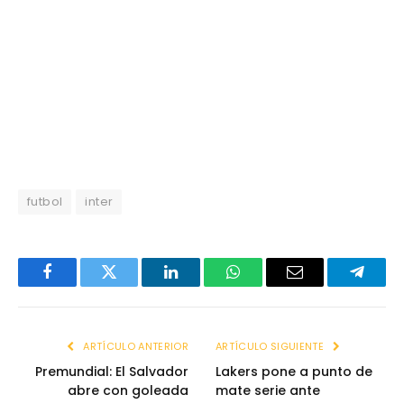
futbol
inter
Facebook
Twitter
LinkedIn
WhatsApp
Email
Telegr
ARTÍCULO ANTERIOR
ARTÍCULO SIGUIENTE
Premundial: El Salvador
Lakers pone a punto de
abre con goleada
mate serie ante