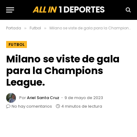
ALL IN
1 DEPORTES
Portada
Futbol
Milano se viste de gala para la Champions League.
»
»
FUTBOL
Milano se viste de gala
para la Champions
League.
Por
Ariel Santa Cruz
9 de mayo de 2023
No hay comentarios
4 minutos de lectura