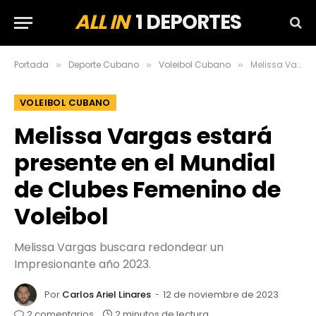
ALL IN
1 DEPORTES
Portada
Deporte Cubano
Voleibol Cubano
Melissa Vargas estará presente en el Mundial de Clubes Femenino de Voleibol
»
»
»
VOLEIBOL CUBANO
Melissa Vargas estará
presente en el Mundial
de Clubes Femenino de
Voleibol
Melissa Vargas buscara redondear un
Impresionante año 2023.
Por
Carlos Ariel Linares
12 de noviembre de 2023
2 comentarios
2 minutos de lectura