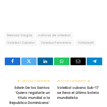
Melissa Vargas
noticias de voleibol
Voleibol Cubano
Voleibol Femenino
Volleyball
Facebook
Twitter
LinkedIn
WhatsApp
Email
Telegr
ARTÍCULO ANTERIOR
ARTÍCULO SIGUIENTE
Edwin De los Santos:
Voleibol cubano Sub-17
¨Quiero regalarle un
se lleva el último boleto
título mundial a la
mundialista
Republica Dominicana¨