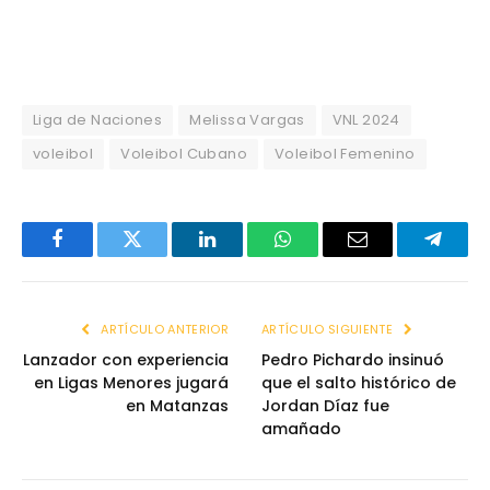
Liga de Naciones
Melissa Vargas
VNL 2024
voleibol
Voleibol Cubano
Voleibol Femenino
Facebook
Twitter
LinkedIn
WhatsApp
Email
Telegr
ARTÍCULO ANTERIOR
ARTÍCULO SIGUIENTE
Lanzador con experiencia
Pedro Pichardo insinuó
en Ligas Menores jugará
que el salto histórico de
en Matanzas
Jordan Díaz fue
amañado