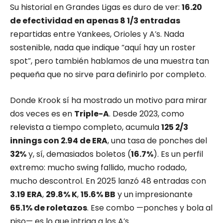
Su historial en Grandes Ligas es duro de ver:
16.20
de efectividad en apenas 8 1/3 entradas
repartidas entre Yankees, Orioles y A’s. Nada
sostenible, nada que indique “aquí hay un roster
spot”, pero también hablamos de una muestra tan
pequeña que no sirve para definirlo por completo.
Donde Krook sí ha mostrado un motivo para mirar
dos veces es en
Triple-A
. Desde 2023, como
relevista a tiempo completo, acumula
125 2/3
innings con 2.94 de ERA
, una tasa de ponches del
32%
y, sí, demasiados boletos (
16.7%
). Es un perfil
extremo: mucho swing fallido, mucho rodado,
mucho descontrol. En 2025 lanzó 48 entradas con
3.19 ERA
,
29.8% K
,
15.6% BB
y un impresionante
65.1% de roletazos
. Ese combo —ponches y bola al
piso— es lo que intriga a los A’s.