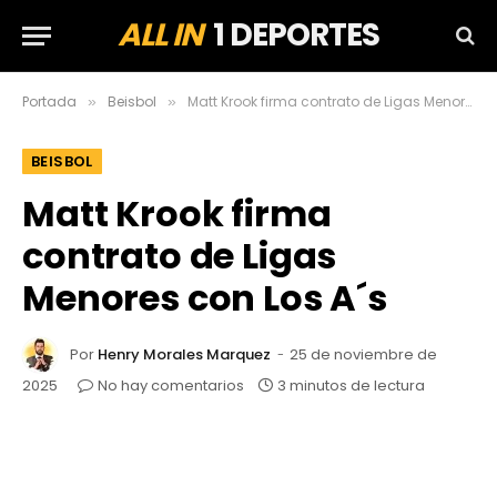
ALL IN
1 DEPORTES
Portada
Beisbol
Matt Krook firma contrato de Ligas Menores con Los A´s
»
»
BEISBOL
Matt Krook firma
contrato de Ligas
Menores con Los A´s
Por
Henry Morales Marquez
25 de noviembre de
2025
No hay comentarios
3 minutos de lectura