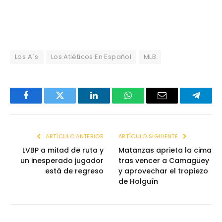
Los A´s
Los Atléticos En Español
MLB
Facebook
Twitter
LinkedIn
WhatsApp
Email
Telegr
ARTÍCULO ANTERIOR
ARTÍCULO SIGUIENTE
LVBP a mitad de ruta y
Matanzas aprieta la cima
un inesperado jugador
tras vencer a Camagüey
está de regreso
y aprovechar el tropiezo
de Holguín