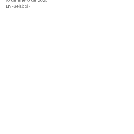
10 de enero de 2025
En «Beisbol»