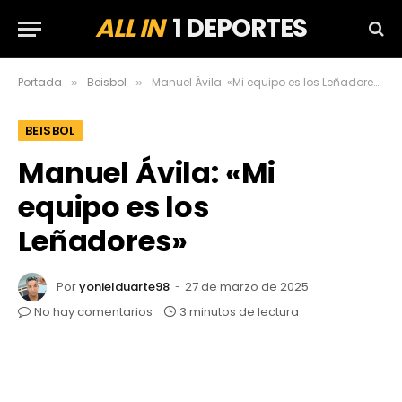
ALL IN
1 DEPORTES
Portada
Beisbol
Manuel Ávila: «Mi equipo es los Leñadores»
»
»
BEISBOL
Manuel Ávila: «Mi
equipo es los
Leñadores»
Por
yonielduarte98
27 de marzo de 2025
No hay comentarios
3 minutos de lectura