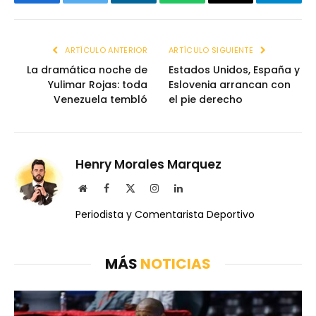
Facebook
Twitter
LinkedIn
WhatsApp
Email
Telegr
ARTÍCULO ANTERIOR
ARTÍCULO SIGUIENTE
La dramática noche de
Estados Unidos, España y
Yulimar Rojas: toda
Eslovenia arrancan con
Venezuela tembló
el pie derecho
Henry Morales Marquez
Website
Facebook
X
Instagram
LinkedIn
(Twitter)
Periodista y Comentarista Deportivo
MÁS
NOTICIAS