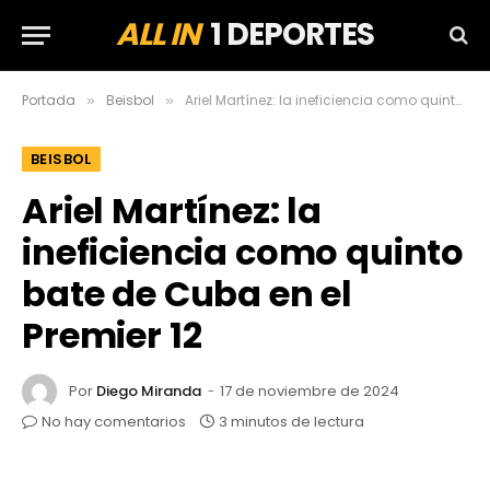
ALL IN
1 DEPORTES
Portada
Beisbol
Ariel Martínez: la ineficiencia como quinto bate de Cuba en el Premier 12
»
»
BEISBOL
Ariel Martínez: la
ineficiencia como quinto
bate de Cuba en el
Premier 12
Por
Diego Miranda
17 de noviembre de 2024
No hay comentarios
3 minutos de lectura