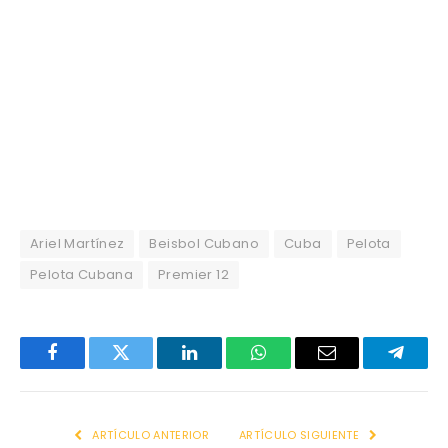
Ariel Martínez
Beisbol Cubano
Cuba
Pelota
Pelota Cubana
Premier 12
Facebook
Twitter
LinkedIn
WhatsApp
Email
Telegr
ARTÍCULO ANTERIOR
ARTÍCULO SIGUIENTE