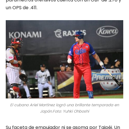
un OPS de .411.
El cubano Ariel Martínez logró una brillante temporada en
Japón.Foto: Yuhki Ohboshi
Su faceta de empujador ni se asoma por Taipéi. Un