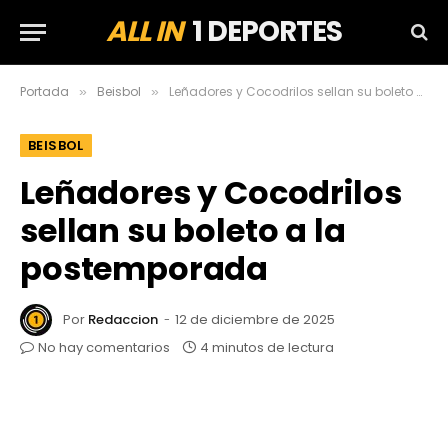
ALL IN
1 DEPORTES
Portada
Beisbol
Leñadores y Cocodrilos sellan su boleto a la postemporada
»
»
BEISBOL
Leñadores y Cocodrilos
sellan su boleto a la
postemporada
Por
Redaccion
12 de diciembre de 2025
No hay comentarios
4 minutos de lectura