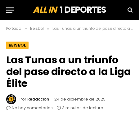
ALL IN
1 DEPORTES
Portada
Beisbol
Las Tunas a un triunfo del pase directo a la Liga Élite
»
»
BEISBOL
Las Tunas a un triunfo
del pase directo a la Liga
Élite
Por
Redaccion
24 de diciembre de 2025
No hay comentarios
3 minutos de lectura