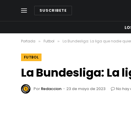
SUSCRIBETE
LO
Portada
Futbol
La Bundesliga: La liga que nadie quie
»
»
FUTBOL
La Bundesliga: La l
Por
Redaccion
23 de mayo de 2023
No hay