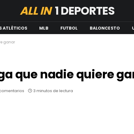
ALL IN
1 DEPORTES
S ATLÉTICOS
MLB
FUTBOL
BALONCESTO
re ganar
iga que nadie quiere g
 comentarios
3 minutos de lectura