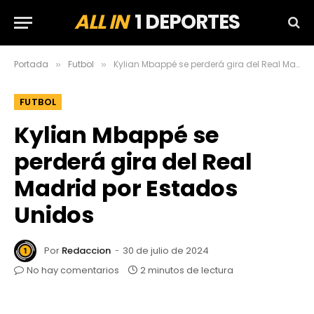
ALL IN
1 DEPORTES
Portada
Futbol
Kylian Mbappé se perderá gira del Real Madrid por Estados Unidos
»
»
FUTBOL
Kylian Mbappé se
perderá gira del Real
Madrid por Estados
Unidos
Por
Redaccion
30 de julio de 2024
No hay comentarios
2 minutos de lectura