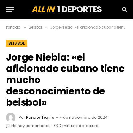
ALL IN
1 DEPORTES
Portada
Beisbol
Jorge Niebla: «el aficionado cubano tiene mucho desconocimiento de beisbol»
»
»
BEISBOL
Jorge Niebla: «el
aficionado cubano tiene
mucho
desconocimiento de
beisbol»
Por
Randor Trujillo
4 de noviembre de 2024
No hay comentarios
7 minutos de lectura