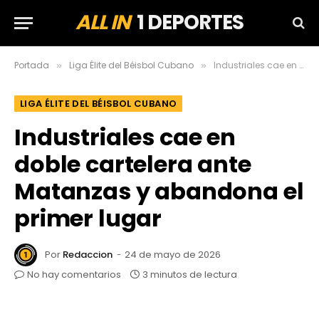
ALL IN
1 DEPORTES
Portada
Liga Élite del Béisbol Cubano
Industriales cae en doble cartelera ante Matanzas y abandona el primer lugar
»
»
LIGA ÉLITE DEL BÉISBOL CUBANO
Industriales cae en
doble cartelera ante
Matanzas y abandona el
primer lugar
Por
Redaccion
24 de mayo de 2026
No hay comentarios
3 minutos de lectura