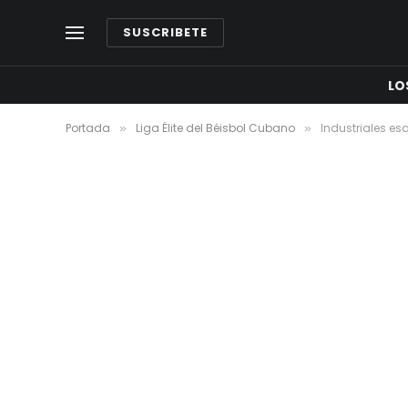
SUSCRIBETE
LO
Portada
Liga Élite del Béisbol Cubano
Industriales esq
»
»