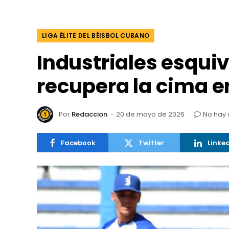
LIGA ÉLITE DEL BÉISBOL CUBANO
Industriales esquiv
recupera la cima en
Por
Redaccion
20 de mayo de 2026
No hay
Facebook
Twitter
Linke