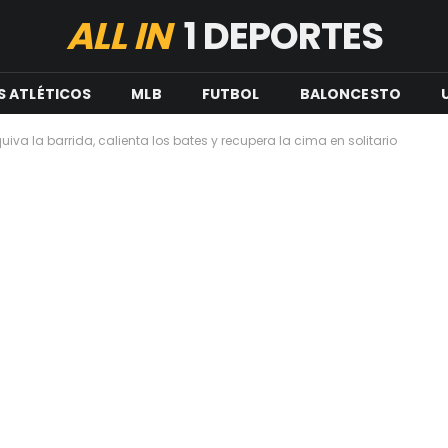
ALL IN
1 DEPORTES
S ATLÉTICOS
MLB
FUTBOL
BALONCESTO
uiva la barrida, calienta los bates y recupera la cima en solitario