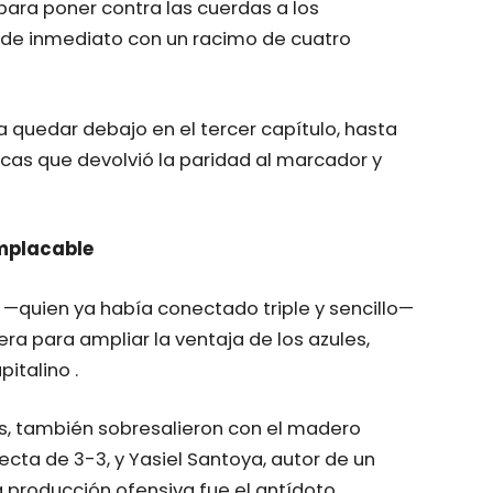
para poner contra las cuerdas a los
on de inmediato con un racimo de cuatro
 a quedar debajo en el tercer capítulo, hasta
cas que devolvió la paridad al marcador y
implacable
o —quien ya había conectado triple y sencillo—
ra para ampliar la ventaja de los azules,
italino .
es, también sobresalieron con el madero
ecta de 3-3, y Yasiel Santoya, autor de un
a producción ofensiva fue el antídoto