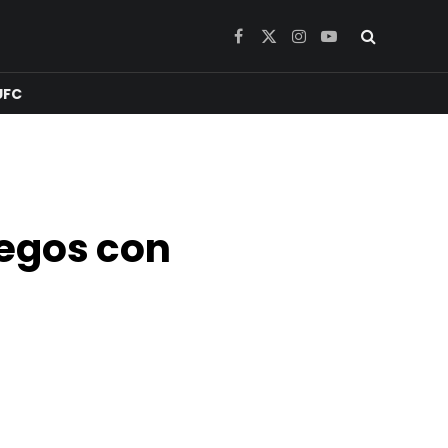
Facebook
X
Instagram
YouTube
(Twitter)
UFC
uegos con