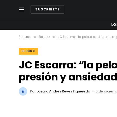
SUSCRIBETE
LO
Portada
Beisbol
JC Escarra: “la pelota es diferente a
»
»
BEISBOL
JC Escarra: “la pel
presión y ansieda
Por
Lázaro Andrés Reyes Figueredo
16 de diciem