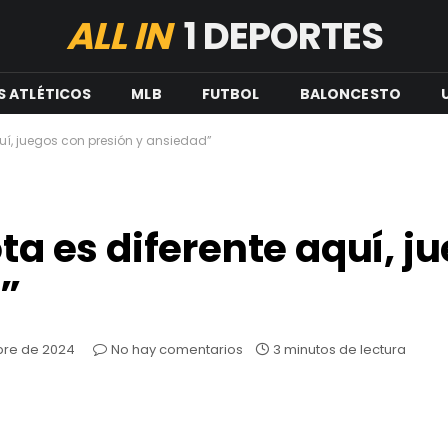
ALL IN
1 DEPORTES
S ATLÉTICOS
MLB
FUTBOL
BALONCESTO
quí, juegos con presión y ansiedad”
ota es diferente aquí, j
d”
bre de 2024
No hay comentarios
3 minutos de lectura