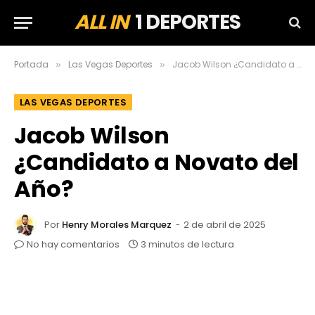
ALL IN
1 DEPORTES
Portada
Las Vegas Deportes
Jacob Wilson ¿Candidato a Novato del Año?
»
»
LAS VEGAS DEPORTES
Jacob Wilson
¿Candidato a Novato del
Año?
Por
Henry Morales Marquez
2 de abril de 2025
No hay comentarios
3 minutos de lectura