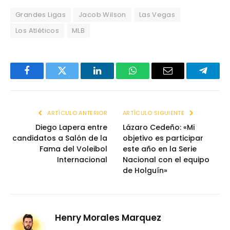
Grandes Ligas
Jacob Wilson
Las Vegas
Los Atléticos
MLB
Facebook
Twitter
LinkedIn
WhatsApp
Email
Telegr
ARTÍCULO ANTERIOR
ARTÍCULO SIGUIENTE
Diego Lapera entre
Lázaro Cedeño: «Mi
candidatos a Salón de la
objetivo es participar
Fama del Voleibol
este año en la Serie
Internacional
Nacional con el equipo
de Holguín»
Henry Morales Marquez