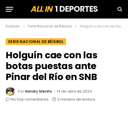
ALL IN
1 DEPORTES
Portada
Serie Nacional de Béisbol
Holguín cae con las botas puestas ante Pinar del Río en SNB
»
»
SERIE NACIONAL DE BÉISBOL
Holguín cae con las
botas puestas ante
Pinar del Río en SNB
Por
Kendry Meriño
14 de abril de 2024
No hay comentarios
3 minutos de lectura