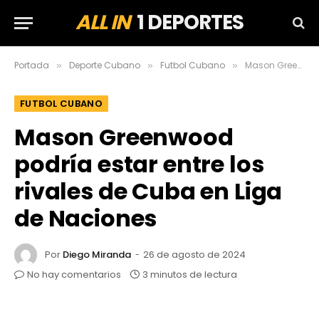
ALL IN
1 DEPORTES
Portada
Deporte Cubano
Futbol Cubano
Mason Greenwood podría estar entre los rivales de Cuba en Liga de Naciones
»
»
»
FUTBOL CUBANO
Mason Greenwood
podría estar entre los
rivales de Cuba en Liga
de Naciones
Por
Diego Miranda
26 de agosto de 2024
No hay comentarios
3 minutos de lectura