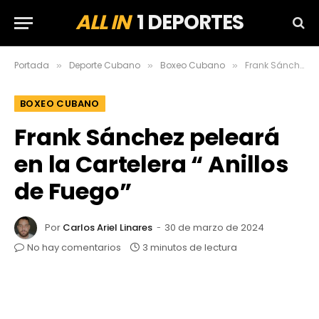
ALL IN
1 DEPORTES
Portada
Deporte Cubano
Boxeo Cubano
Frank Sánchez peleará en la Cartelera “ Anillos de Fuego”
»
»
»
BOXEO CUBANO
Frank Sánchez peleará
en la Cartelera “ Anillos
de Fuego”
Por
Carlos Ariel Linares
30 de marzo de 2024
No hay comentarios
3 minutos de lectura