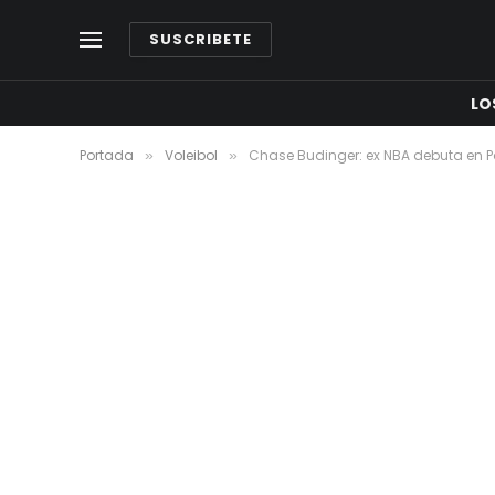
SUSCRIBETE
LO
Portada
Voleibol
Chase Budinger: ex NBA debuta en Pa
»
»