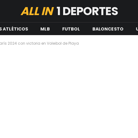
ALL IN
1 DEPORTES
S ATLÉTICOS
MLB
FUTBOL
BALONCESTO
rís 2024 con victoria en Voleibol de Playa