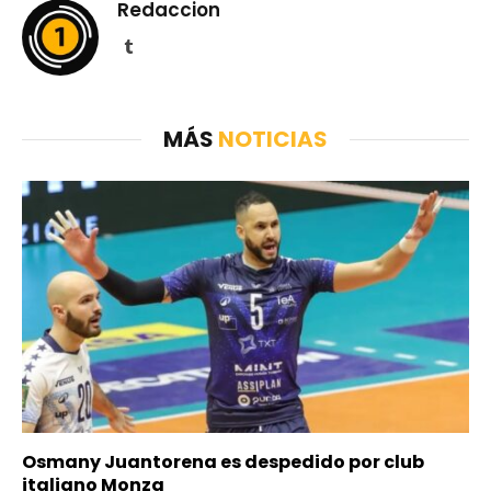
Redaccion
Tumblr
MÁS
NOTICIAS
Osmany Juantorena es despedido por club
italiano Monza