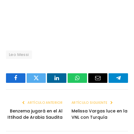
Leo Messi
Facebook
Twitter
LinkedIn
WhatsApp
Email
Telegr
ARTÍCULO ANTERIOR
ARTÍCULO SIGUIENTE
Benzema jugará en el Al
Melissa Vargas luce en la
Ittihad de Arabia Saudita
VNL con Turquía