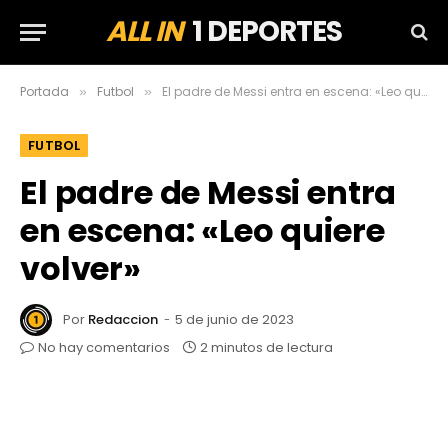
ALL IN
1 DEPORTES
Portada
Futbol
El padre de Messi entra en escena: «Leo quiere volver»
»
»
FUTBOL
El padre de Messi entra
en escena: «Leo quiere
volver»
Por
Redaccion
5 de junio de 2023
No hay comentarios
2 minutos de lectura