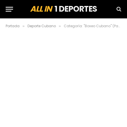
ALL IN
1 DEPORTES
Portada
Deporte Cubano
Categoría: "Boxeo Cubano" (Page 3)
»
»