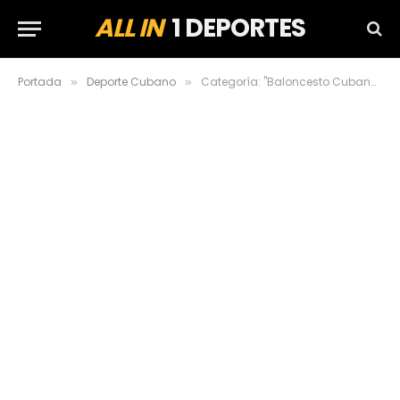
ALL IN
1 DEPORTES
Portada
Deporte Cubano
Categoría: "Baloncesto Cubano" (Page 10)
»
»