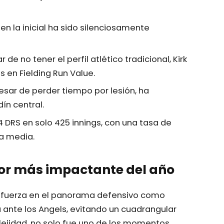
 en la inicial ha sido silenciosamente
ar de no tener el perfil atlético tradicional, Kirk
 en Fielding Run Value.
pesar de perder tiempo por lesión, ha
ín central.
4 DRS en solo 425 innings, con una tasa de
la media.
sor más impactante del año
a fuerza en el panorama defensivo como
 ante los Angels, evitando un cuadrangular
ejidad, no solo fue uno de los momentos