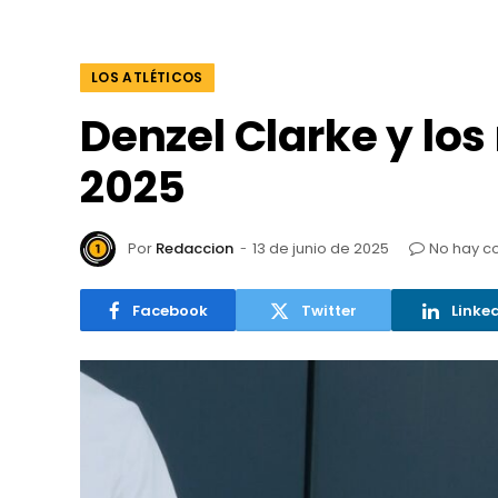
LOS ATLÉTICOS
Denzel Clarke y lo
2025
Por
Redaccion
13 de junio de 2025
No hay c
Facebook
Twitter
Linke