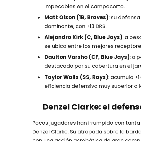
impecables en el campocorto.
Matt Olson (1B, Braves)
: su defensa
dominante, con +13 DRS.
Alejandro Kirk (C, Blue Jays)
: a pes
se ubica entre los mejores receptores
Daulton Varsho (CF, Blue Jays)
: a 
destacado por su cobertura en el jard
Taylor Walls (SS, Rays)
: acumula +1
eficiencia defensiva muy superior a 
Denzel Clarke: el defen
Pocos jugadores han irrumpido con tant
Denzel Clarke. Su atrapada sobre la barda
con una acción acrobática de gran compl