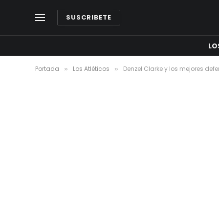
SUSCRIBETE
LO
Portada
Los Atléticos
Denzel Clarke y los mejores def
»
»