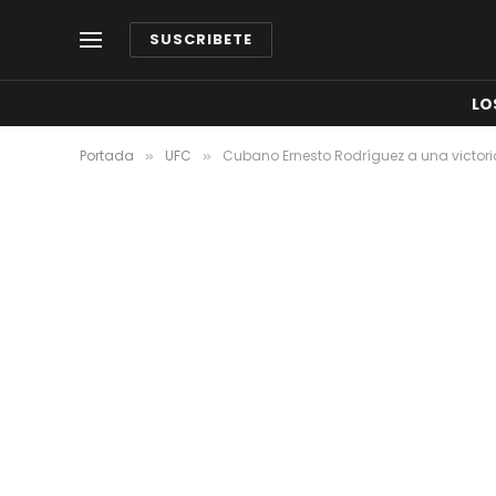
SUSCRIBETE
LO
Portada
UFC
Cubano Ernesto Rodríguez a una victori
»
»