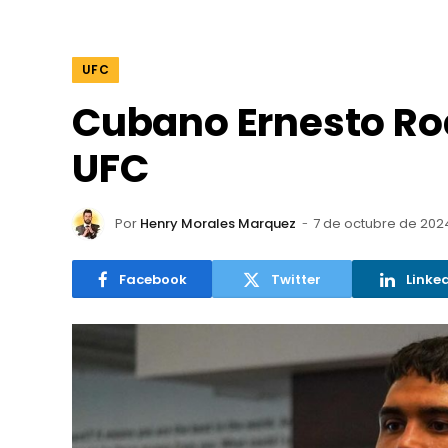
UFC
Cubano Ernesto Rod
UFC
Por
Henry Morales Marquez
7 de octubre de 202
Facebook
Twitter
Linke