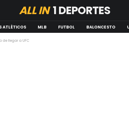
ALL IN
1 DEPORTES
S ATLÉTICOS
MLB
FUTBOL
BALONCESTO
a de llegar a UFC