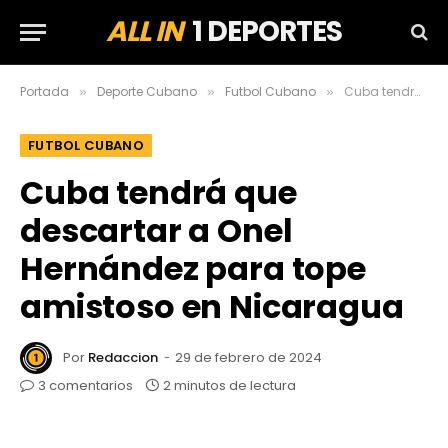
ALL IN
1 DEPORTES
Portada
Deporte Cubano
Futbol Cubano
Cuba tendrá que descartar a Onel Hernández para tope amistoso en Nicaragua
»
»
»
FUTBOL CUBANO
Cuba tendrá que
descartar a Onel
Hernández para tope
amistoso en Nicaragua
Por
Redaccion
29 de febrero de 2024
3 comentarios
2 minutos de lectura