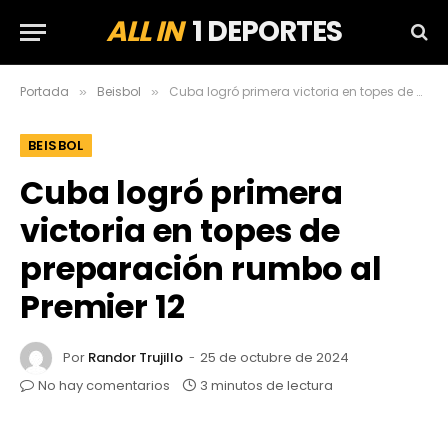
ALL IN
1 DEPORTES
Portada
Beisbol
Cuba logró primera victoria en topes de preparación rumbo al Premier 12
»
»
BEISBOL
Cuba logró primera
victoria en topes de
preparación rumbo al
Premier 12
Por
Randor Trujillo
25 de octubre de 2024
No hay comentarios
3 minutos de lectura