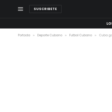
SUSCRIBETE
LO
Portada
Deporte Cubano
Futbol Cubano
Cuba ga
»
»
»