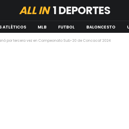
ALL IN
1 DEPORTES
S ATLÉTICOS
MLB
FUTBOL
BALONCESTO
nó por tercera vez en Campeonato Sub-20 de Concacaf 2024