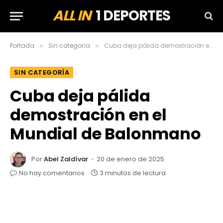
ALL IN
1 DEPORTES
Portada
Sin categoría
Cuba deja pálida demostración en el Mundial de Balonmano
»
»
SIN CATEGORÍA
Cuba deja pálida
demostración en el
Mundial de Balonmano
Por
Abel Zaldívar
20 de enero de 2025
No hay comentarios
3 minutos de lectura