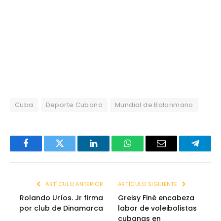
Cuba
Deporte Cubano
Mundial de Balonmano
Facebook
Twitter
LinkedIn
WhatsApp
Email
Telegr
ARTÍCULO ANTERIOR
ARTÍCULO SIGUIENTE
Rolando Uríos. Jr firma
Greisy Finé encabeza
por club de Dinamarca
labor de voleibolistas
cubanas en